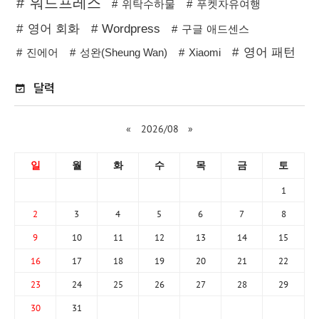
워드프레스
위탁수하물
푸켓자유여행
영어 회화
Wordpress
구글 애드센스
영어 패턴
진에어
성완(Sheung Wan)
Xiaomi
달력
«
2026/08
»
일
월
화
수
목
금
토
1
2
3
4
5
6
7
8
9
10
11
12
13
14
15
16
17
18
19
20
21
22
23
24
25
26
27
28
29
30
31