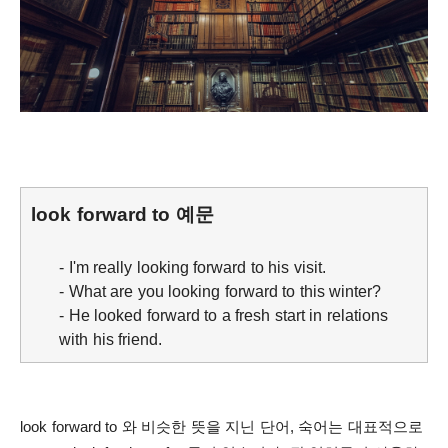
look forward to 예문
- I'm rea
lly looking forward to his visit.
- What are you looking forward to this winter?
- He looked forward to a fresh start in relations
with his frien
d.
look forward to 와 비슷한 뜻을 지닌 단어, 숙어는 대표적으로