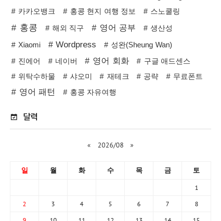
카카오뱅크
홍콩 현지 여행 정보
스노쿨링
홍콩
영어 공부
해외 직구
생산성
Wordpress
Xiaomi
성완(Sheung Wan)
영어 회화
진에어
네이버
구글 애드센스
위탁수하물
샤오미
재테크
공략
무료폰트
영어 패턴
홍콩 자유여행
달력
«
2026/08
»
일
월
화
수
목
금
토
1
2
3
4
5
6
7
8
9
10
11
12
13
14
15