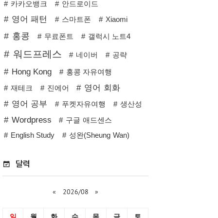
카카오뱅크
안드로이드
영어 패턴
스마트폰
Xiaomi
홍콩
무료폰트
갤럭시 노트4
워드프레스
네이버
공략
Hong Kong
홍콩 자유여행
영어 회화
재테크
진에어
영어 공부
푸켓자유여행
생산성
Wordpress
구글 애드센스
English Study
성완(Sheung Wan)
달력
«
2026/08
»
일
월
화
수
목
금
토