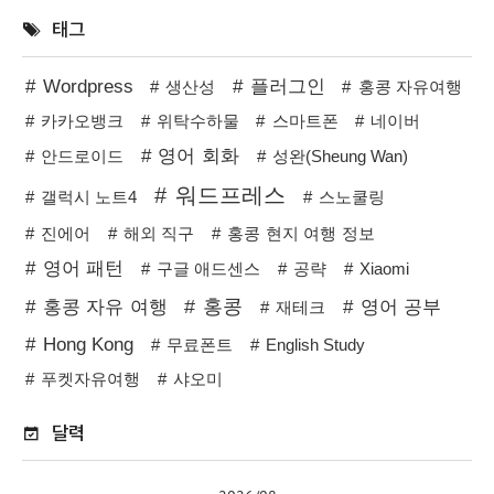
태그
Wordpress
플러그인
생산성
홍콩 자유여행
카카오뱅크
위탁수하물
스마트폰
네이버
영어 회화
안드로이드
성완(Sheung Wan)
워드프레스
갤럭시 노트4
스노쿨링
진에어
해외 직구
홍콩 현지 여행 정보
영어 패턴
구글 애드센스
공략
Xiaomi
홍콩
홍콩 자유 여행
영어 공부
재테크
Hong Kong
무료폰트
English Study
푸켓자유여행
샤오미
달력