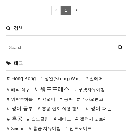
1
검색
태그
Hong Kong
성완(Sheung Wan)
진에어
워드프레스
해외 직구
푸켓자유여행
위탁수하물
샤오미
공략
카카오뱅크
영어 공부
영어 패턴
홍콩 현지 여행 정보
홍콩
스노쿨링
재테크
갤럭시 노트4
Xiaomi
홍콩 자유여행
안드로이드