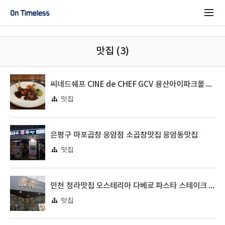
맛집 (3)
씨네드쉐프 CINE de CHEF GCV 용산아이파크몰 후기
맛집
은평구 마포곱창 응암점 소곱창맛집 응암동맛집
맛집
인천 청라맛집 오스테리아 다베로 파스타 스테이크 이탈리안 레스토랑
맛집