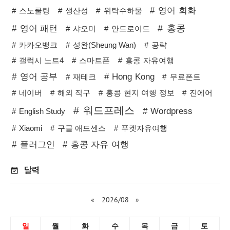
영어 회화
스노쿨링
생산성
위탁수하물
홍콩
영어 패턴
샤오미
안드로이드
카카오뱅크
성완(Sheung Wan)
공략
갤럭시 노트4
스마트폰
홍콩 자유여행
영어 공부
Hong Kong
재테크
무료폰트
네이버
해외 직구
홍콩 현지 여행 정보
진에어
워드프레스
Wordpress
English Study
Xiaomi
구글 애드센스
푸켓자유여행
플러그인
홍콩 자유 여행
달력
«
2026/08
»
일
월
화
수
목
금
토