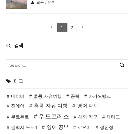
교육 / 영어
1
2
검색
태그
네이버
홍콩 자유여행
공략
카카오뱅크
홍콩 자유 여행
영어 패턴
진에어
워드프레스
무료폰트
해외 직구
재테크
영어 공부
갤럭시 노트4
샤오미
생산성