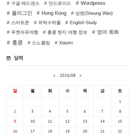
Wordpress
구글 애드센스
안드로이드
플러그인
Hong Kong
성완(Sheung Wan)
스마트폰
위탁수하물
English Study
영어 회화
푸켓자유여행
홍콩 현지 여행 정보
홍콩
스노쿨링
Xiaomi
달력
«
2026/08
»
일
월
화
수
목
금
토
1
2
3
4
5
6
7
8
9
10
11
12
13
14
15
16
17
18
19
20
21
22