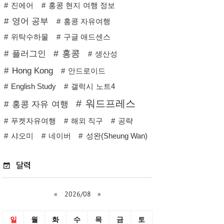
진에어
홍콩 현지 여행 정보
영어 공부
홍콩 자유여행
위탁수하물
구글 애드센스
홍콩
플러그인
생산성
Hong Kong
안드로이드
English Study
갤럭시 노트4
워드프레스
홍콩 자유 여행
푸켓자유여행
해외 직구
공략
샤오미
네이버
성완(Sheung Wan)
달력
«
2026/08
»
일
월
화
수
목
금
토