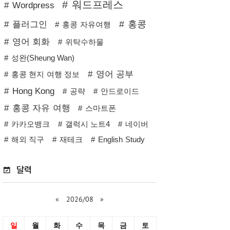
워드프레스
Wordpress
홍콩
플러그인
홍콩 자유여행
영어 회화
위탁수하물
성완(Sheung Wan)
영어 공부
홍콩 현지 여행 정보
Hong Kong
공략
안드로이드
홍콩 자유 여행
스마트폰
카카오뱅크
갤럭시 노트4
네이버
해외 직구
재테크
English Study
달력
«
2026/08
»
일
월
화
수
목
금
토