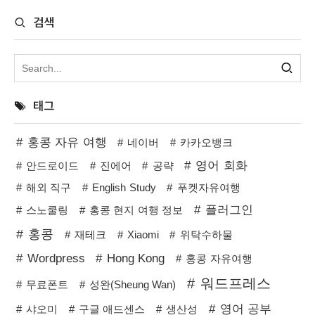
검색
태그
홍콩 자유 여행
네이버
카카오뱅크
영어 회화
안드로이드
진에어
공략
해외 직구
English Study
푸켓자유여행
플러그인
스노쿨링
홍콩 현지 여행 정보
홍콩
재테크
Xiaomi
위탁수하물
Wordpress
Hong Kong
홍콩 자유여행
워드프레스
무료폰트
성완(Sheung Wan)
영어 공부
샤오미
구글 애드센스
생산성