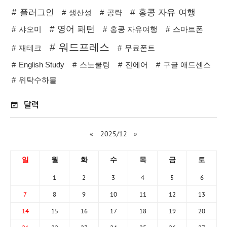
플러그인
홍콩 자유 여행
생산성
공략
영어 패턴
샤오미
홍콩 자유여행
스마트폰
워드프레스
재테크
무료폰트
English Study
스노쿨링
진에어
구글 애드센스
위탁수하물
달력
«
2025/12
»
일
월
화
수
목
금
토
1
2
3
4
5
6
7
8
9
10
11
12
13
14
15
16
17
18
19
20