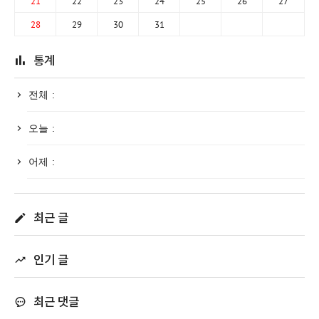
21
22
23
24
25
26
27
28
29
30
31
통계
전체 :
오늘 :
어제 :
최근 글
인기 글
최근 댓글